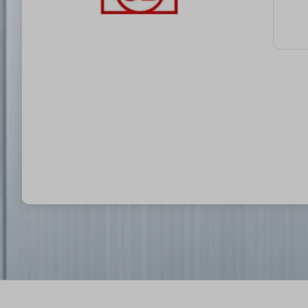
brut
790 H
barva
pl
zaří
Nap
kom
ovlá