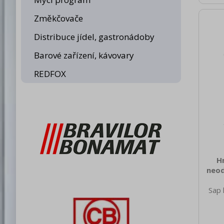
pl
zaří
Změkčovače
Nap
kom
Distribuce jídel, gastronádoby
ovlá
Barové zařízení, kávovary
REDFOX
H
neod
Sap 
785
nett
85.0