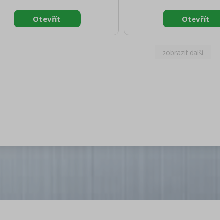
to [mm]: 490 Výška brutto [mm]:
brutto [mm]: 530 Výška b
motnost brutto [kg]: 92.00 Vnější
830 Hmotnost brutto [k
 zařízení: Bílé Materiál: Lakovaný
Vnější barva zařízení: Bíl
ech Typ spotřebiče: Elektrické
Lakovaný plech Typ sp
zení Příkon elektrický [kW]: 1.100
Elektrické zařízení Příkon
ájení: 400 V / 3N - 50 Hz Objem
[kW]: 1.500 Napájení: 400
ory [l]: 33 Start /stop: Ano Typ
Hz Objem komory [l]: 42 S
dání: Mechanické Počet rychlostí
Ano Typ ovládání: Mecha
zařízení: 1 Výška vnitřní č
rychlostí zařízení: 1 Výš