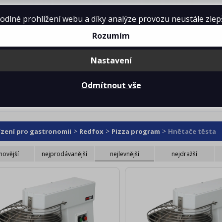
lné prohlížení webu a díky analýze provozu neustále zlepšo
Rozumím
Nastavení
mě
Projekty kuchyní
Reference
Ke 
Odmítnout vše
ače těsta
>
>
>
ízení pro gastronomii
Redfox
Pizza program
Hnětače těsta
novější
nejprodávanější
nejlevnější
nejdražší