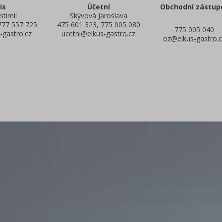
is
Účetní
Obchodní zástup
stimil
Skývová Jaroslava
777 557 725
475 601 323, 775 005 080
775 005 040
-gastro.cz
ucetni@elkus-gastro.cz
oz@elkus-gastro.c