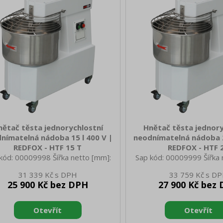
ání: Mechanické Výška vnitřní části
komory [l]: 10 Start /st
ařízení [mm]: 160 Hmotnostní
ovládání: Mechanické Poče
kapacita nádoby zařízení [k
zařízení: 1 Výška vni
nětač těsta jednorychlostní
Hnětač těsta jednory
nímatelná nádoba 15 l 400 V |
neodnímatelná nádoba 2
REDFOX - HTF 15 T
REDFOX - HTF 
kód: 00009998 Šířka netto [mm]:
Sap kód: 00009999 Šířka 
 Hloubka netto [mm]: 335 Výška
715 Hloubka netto [mm]:
31 339 Kč
33 759 Kč
o [mm]: 630 Hmotnost netto [kg]:
netto [mm]: 630 Hmotnost
25 900 Kč bez DPH
27 900 Kč bez
0 Šířka brutto [mm]: 770 Hloubka
70.00 Šířka brutto [mm]:
to [mm]: 420 Výška brutto [mm]:
brutto [mm]: 490 Výška b
motnost brutto [kg]: 75.00 Vnější
750 Hmotnost brutto [kg]:
 zařízení: Bílé Materiál: Lakovaný
barva zařízení: Bílé Mater