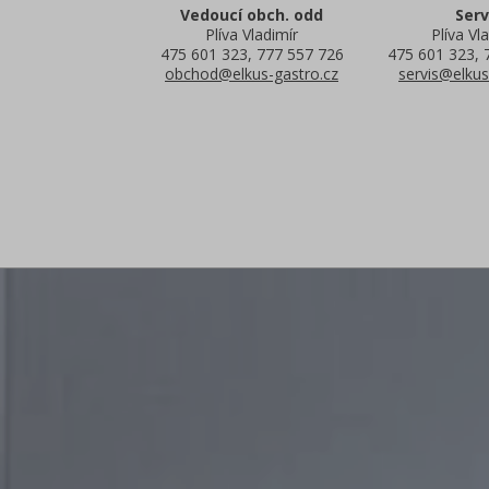
Vedoucí obch. odd
Serv
Plíva Vladimír
Plíva Vla
475 601 323, 777 557 726
475 601 323, 
obchod@elkus-gastro.cz
servis@elkus