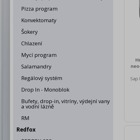
Pizza program
Konvektomaty
Šokery
Chlazení
Mycí program
H
Salamandry
neo
Regálový systém
Sap 
540
Drop In - Monoblok
nett
38.0
Bufety, drop-in, vitríny, výdejní vany
brut
a vodní lázně
700 H
barva
RM
pl
zaří
Redfox
Na