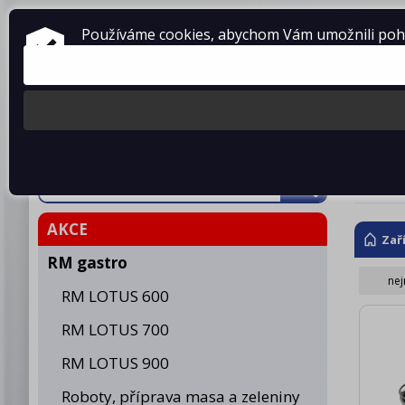
ZAŘÍZENÍ PRO GASTRONOMII
Používáme cookies, abychom Vám umožnili pohod
prodej • montáž • servis
telefon: 475 601 323
Produkty
O fir
Hnět
AKCE
Zař
RM gastro
nej
RM LOTUS 600
RM LOTUS 700
RM LOTUS 900
Roboty, příprava masa a zeleniny