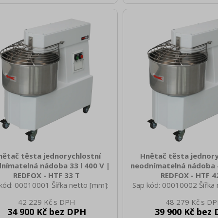
ech Typ spotřebiče: Elektrické
plech Typ spotřebiče: E
zení Příkon elektrický [kW]: 0.750
zařízení Příkon elektrický
ájení: 400 V / 3N - 50 Hz Objem
Napájení: 230 V / 1N - 
ory [l]: 15 Start /stop: Ano Typ
komory [l]: 20 Start /st
dání: Mechanické Počet rychlostí
ovládání: Mechanické Poče
zařízení: 1 Výška vnitřní č
zařízení: 1 Výška vni
nětač těsta jednorychlostní
Hnětač těsta jednory
nímatelná nádoba 33 l 400 V |
neodnímatelná nádoba 4
REDFOX - HTF 33 T
REDFOX - HTF 4
kód: 00010001 Šířka netto [mm]:
Sap kód: 00010002 Šířka 
 Hloubka netto [mm]: 420 Výška
830 Hloubka netto [mm]:
42 229 Kč
48 279 Kč
o [mm]: 700 Hmotnost netto [kg]:
netto [mm]: 770 Hmotnost
34 900 Kč bez DPH
39 900 Kč bez
0 Šířka brutto [mm]: 860 Hloubka
97.00 Šířka brutto [mm]: