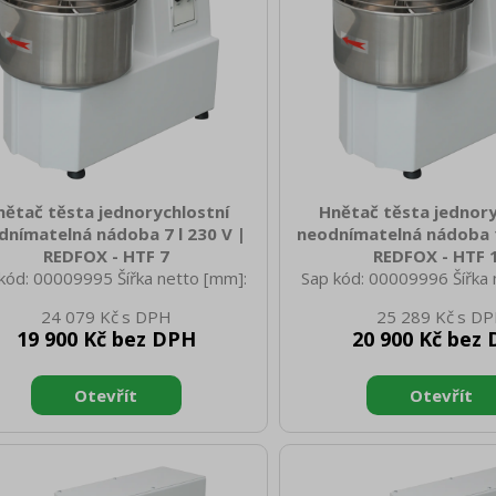
nětač těsta jednorychlostní
Hnětač těsta jednory
dnímatelná nádoba 7 l 230 V |
neodnímatelná nádoba 1
REDFOX - HTF 7
REDFOX - HTF 
kód: 00009995 Šířka netto [mm]:
Sap kód: 00009996 Šířka 
 Hloubka netto [mm]: 260 Výška
550 Hloubka netto [mm]:
24 079 Kč
25 289 Kč
o [mm]: 520 Hmotnost netto [kg]:
netto [mm]: 553 Hmotnost
19 900 Kč bez DPH
20 900 Kč bez
0 Šířka brutto [mm]: 720 Hloubka
40.00 Šířka brutto [mm]:
to [mm]: 420 Výška brutto [mm]:
brutto [mm]: 420 Výška b
motnost brutto [kg]: 43.00 Vnější
720 Hmotnost brutto [kg]:
 zařízení: Bílé Materiál: Lakovaný
barva zařízení: Bílé Mater
ech Typ spotřebiče: Elektrické
plech Typ spotřebiče: E
zení Příkon elektrický [kW]: 0.370
zařízení Příkon elektrický
pájení: 230 V / 1N - 50 Hz Typ
Napájení: 230 V / 1N - 