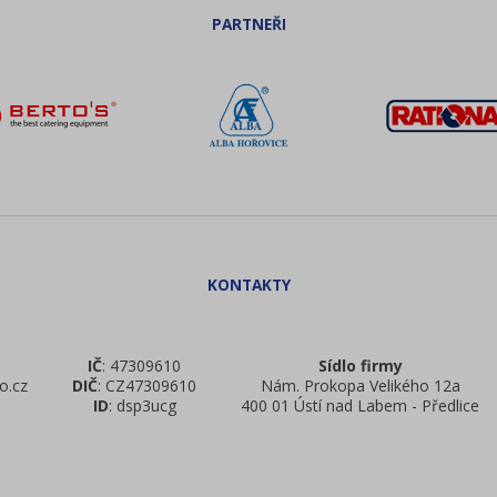
IČ
: 47309610
Sídlo firmy
o.cz
DIČ
: CZ47309610
Nám. Prokopa Velikého 12a
ID
: dsp3ucg
400 01 Ústí nad Labem - Předlice