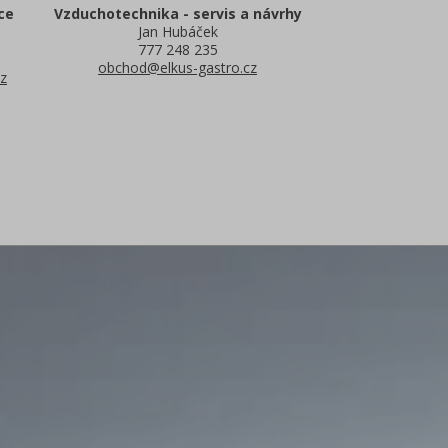
ce
Vzduchotechnika - servis a návrhy
Jan Hubáček
777 248 235
obchod@elkus-gastro.cz
z