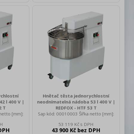
lektrické
plech Typ spotřebiče: Elektrické
 [kW]: 0.900
zařízení Příkon elektrický [kW]: 0.750
50 Hz Objem
Napájení: 400 V / 3N - 50 Hz Objem
op: Ano Typ
komory [l]: 20 Start /stop: Ano Typ
t rychlostí
ovládání: Mechanické Počet rychlostí
třní č
zařízení: 1 Výška vnitřní č
chlostní
Hnětač těsta jednorychlostní
2 l 400 V |
neodnímatelná nádoba 53 l 400 V |
2 T
REDFOX - HTF 53 T
netto [mm]:
Sap kód: 00010003 Šířka netto [mm]:
 470 Výška
870 Hloubka netto [mm]: 520 Výška
53 119 Kč
 netto [kg]:
netto [mm]: 770 Hmotnost netto [kg]:
 DPH
43 900 Kč bez DPH
 860 Hloubka
102.00 Šířka brutto [mm]: 870 Hloubka