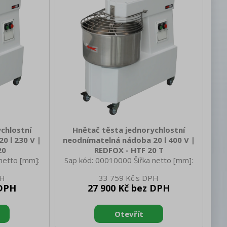
op: Ano Typ
komory [l]: 15 Start /stop: Ano Typ
t rychlostí
ovládání: Mechanické Počet rychlostí
třní č
zařízení: 1 Výška vnitřní č
chlostní
Hnětač těsta jednorychlostní
0 l 230 V |
neodnímatelná nádoba 20 l 400 V |
20
REDFOX - HTF 20 T
netto [mm]:
Sap kód: 00010000 Šířka netto [mm]:
 380 Výška
715 Hloubka netto [mm]: 380 Výška
33 759 Kč
 netto [kg]:
netto [mm]: 630 Hmotnost netto [kg]:
 DPH
27 900 Kč bez DPH
 770 Hloubka
70.00 Šířka brutto [mm]: 770 Hloubka
rutto [mm]:
brutto [mm]: 490 Výška brutto [mm]:
 77.00 Vnější
750 Hmotnost brutto [kg]: 77.00 Vnější
iál: Lakovaný
barva zařízení: Bílé Materiál: Lakovaný