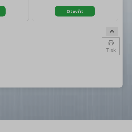
rutto [mm]:
brutto [mm]: 520 Výška brutto [mm]:
g]: 105.00
850 Hmotnost brutto [kg]: 110.00
é Materiál:
Vnější barva zařízení: Bílé Materiál:
otřebiče:
Lakovaný plech Typ spotřebiče:
 elektrický
Elektrické zařízení Příkon elektrický
 V / 3N - 50
[kW]: 1.500 Napájení: 400 V / 3N - 50
tart /stop:
Hz Objem komory [l]: 53 Start /stop:
nické Počet
Ano Typ ovládání: Mechanické Počet
Tisk
ka vnitřní
rychlostí zařízení: 1 Výška vnitřní