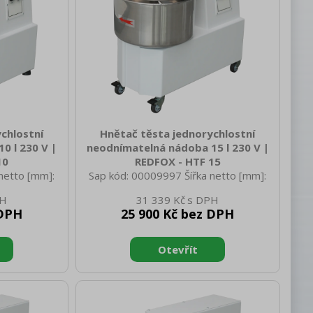
chlostní
Hnětač těsta jednorychlostní
0 l 230 V |
neodnímatelná nádoba 15 l 230 V |
10
REDFOX - HTF 15
netto [mm]:
Sap kód: 00009997 Šířka netto [mm]:
 270 Výška
690 Hloubka netto [mm]: 335 Výška
31 339 Kč
 netto [kg]:
netto [mm]: 630 Hmotnost netto [kg]:
 DPH
25 900 Kč bez DPH
 700 Hloubka
68.00 Šířka brutto [mm]: 770 Hloubka
rutto [mm]:
brutto [mm]: 420 Výška brutto [mm]:
 45.00 Vnější
720 Hmotnost brutto [kg]: 75.00 Vnější
iál: Lakovaný
barva zařízení: Bílé Materiál: Lakovaný
lektrické
plech Typ spotřebiče: Elektrické
 [kW]: 0.370
zařízení Příkon elektrický [kW]: 0.900
50 Hz Objem
Napájení: 230 V / 1N - 50 Hz Objem