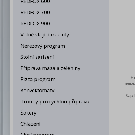
REDFOX 600
ovlád
z
REDFOX 700
REDFOX 900
Volně stojící moduly
Nerezový program
Stolní zařízení
Příprava masa a zeleniny
H
Pizza program
neod
Konvektomaty
Sap 
Trouby pro rychlou přípravu
690
nett
Šokery
68.0
brut
Chlazení
720 H
barva
Mycí program