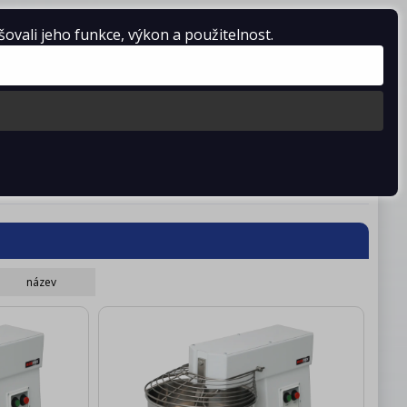
vali jeho funkce, výkon a použitelnost.
Košík je prázdný
stažení
Kontakty
název