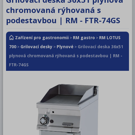
RM LOTUS 600
chromovaná rýhovaná s
RM LOTUS 700
podestavbou | RM - FTR-74GS
Sporáky
Zařízení pro gastronomii
RM gastro
RM LOTUS
>
>
Sporáky s troubou
700
Grilovací desky
Plynové
Grilovací deska 36x51
>
>
>
Grilovací desky
plynová chromovaná rýhovaná s podestavbou | RM -
Elektrické
FTR-74GS
Plynové
Vodní a lávové grily
Fritézy
Udržovače hranolek
Vařiče těstovin
Smažící pánve multifunkční
Pánve sklopné