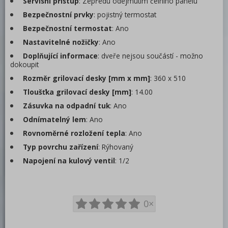
Servisní přístup
: Zepředu odejmutím čelního panelu
Bezpečnostní prvky
: pojistný termostat
Bezpečnostní termostat
: Ano
Nastavitelné nožičky
: Ano
Doplňující informace
: dveře nejsou součástí - možno
dokoupit
Rozměr grilovací desky [mm x mm]
: 360 x 510
Tloušťka grilovací desky [mm]
: 14.00
Zásuvka na odpadní tuk
: Ano
Odnímatelný lem
: Ano
Rovnoměrné rozložení tepla
: Ano
Typ povrchu zařízení
: Rýhovaný
Napojení na kulový ventil
: 1/2
0×