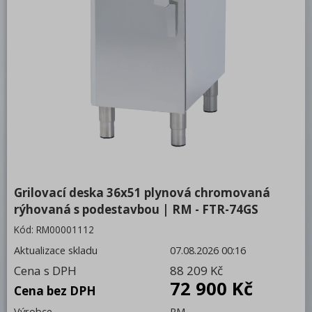
Kotle
Neutrální moduly
Podestavby
Příslušenství
Vodní lázně
RM LOTUS 900
Roboty, příprava masa a zeleniny
Grilovací deska 36x51 plynová chromovaná
Pizza program
rýhovaná s podestavbou | RM - FTR-74GS
Konvektomaty
Kód:
RM00001112
Aktualizace skladu
07.08.2026 00:16
Šokery
Cena s DPH
88 209 Kč
Chlazení
72 900 Kč
Cena bez DPH
Mycí program
Výrobce
RM