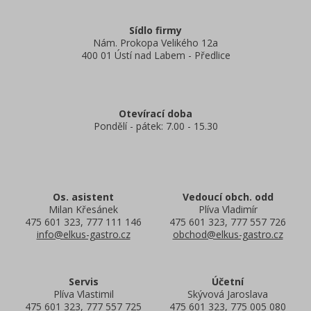
Sídlo firmy
Nám. Prokopa Velikého 12a
400 01 Ústí nad Labem - Předlice
Otevírací doba
Pondělí - pátek: 7.00 - 15.30
Os. asistent
Vedoucí obch. odd
Milan Křesánek
Plíva Vladimír
475 601 323, 777 111 146
475 601 323, 777 557 726
info@elkus-gastro.cz
obchod@elkus-gastro.cz
Servis
Účetní
Plíva Vlastimil
Skývová Jaroslava
475 601 323, 777 557 725
475 601 323, 775 005 080