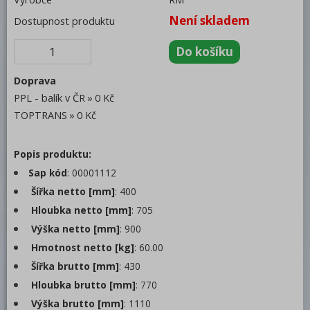
Není skladem
Salamandry
Dostupnost produktu
Regálový systém
Drop In - Monoblok
Doprava
Bufety, drop-in, vitríny, výdejní vany a
PPL - balík v ČR
0 Kč
vodní lázně
TOPTRANS
0 Kč
RM
Popis produktu:
Redfox
Sap kód
: 00001112
REDFOX 600
Šířka netto [mm]
: 400
Hloubka netto [mm]
: 705
REDFOX 700
Výška netto [mm]
: 900
REDFOX 900
Hmotnost netto [kg]
: 60.00
Volně stojící moduly
Šířka brutto [mm]
: 430
Hloubka brutto [mm]
: 770
Nerezový program
Výška brutto [mm]
: 1110