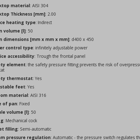
top material
: AISI 304
top Thickness [mm]
: 2.00
ce heating type
: Indirect
n volume [l]
: 50
n dimensions [mm x mm x mm]
: d400 x 450
r control type
: infinitely adjustable power
ce accessibility
: Trough the frontal panel
ty element
: the safety pressure fitting prevents the risk of overpre
at
ty thermostat
: Yes
stable feet
: Yes
om material
: AISI 316
 of pan
: Fixed
le volume [l]
: 50
ng
: Mechanical cock
t filling
: Semi-automatic
m pressure regulation
: Automatic - the pressure switch regulates 