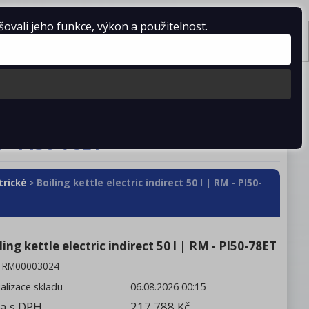
vali jeho funkce, výkon a použitelnost.
Košík je prázdný
Tisk
stažení
Kontakty
M - PI50-78ET
trické
Boiling kettle electric indirect 50 l | RM - PI50-
>
ling kettle electric indirect 50 l | RM - PI50-78ET
:
RM00003024
alizace skladu
06.08.2026 00:15
a s DPH
217 788 Kč