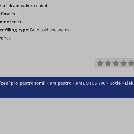
 of drain valve
: conical
flow
: Yes
ometer
: Yes
r filling type
: Both cold and warm
n
: Yes
ízení pro gastronomii
RM gastro
RM LOTUS 700
Kotle
Elek
>
>
>
>