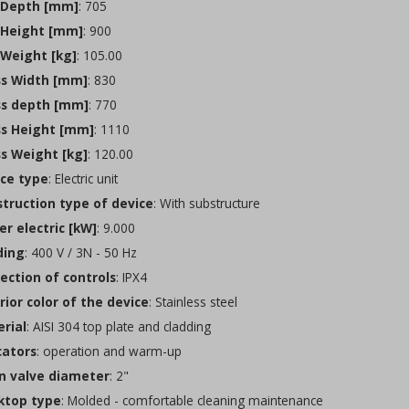
Depth [mm]
: 705
Height [mm]
: 900
Weight [kg]
: 105.00
s Width [mm]
: 830
s depth [mm]
: 770
s Height [mm]
: 1110
s Weight [kg]
: 120.00
ce type
: Electric unit
truction type of device
: With substructure
r electric [kW]
: 9.000
ding
: 400 V / 3N - 50 Hz
ection of controls
: IPX4
rior color of the device
: Stainless steel
rial
: AISI 304 top plate and cladding
cators
: operation and warm-up
n valve diameter
: 2"
top type
: Molded - comfortable cleaning maintenance