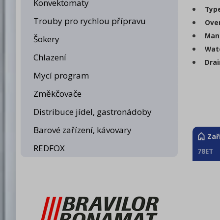
Konvektomaty
Type
Trouby pro rychlou přípravu
Over
Man
Šokery
Wate
Chlazení
Drai
Mycí program
Změkčovače
Distribuce jídel, gastronádoby
Barové zařízení, kávovary
Zař
REDFOX
78ET