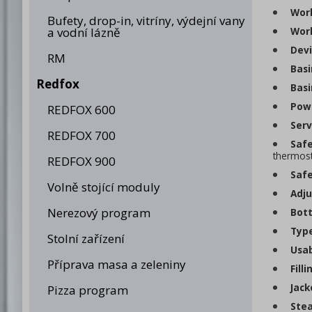
Work
Bufety, drop-in, vitríny, výdejní vany
a vodní lázně
Work
Devi
RM
Basi
Redfox
Basi
Powe
REDFOX 600
Servi
REDFOX 700
Safe
thermost
REDFOX 900
Safe
Volně stojící moduly
Adju
Nerezový program
Bott
Type
Stolní zařízení
Usab
Příprava masa a zeleniny
Filli
Jacke
Pizza program
Stea