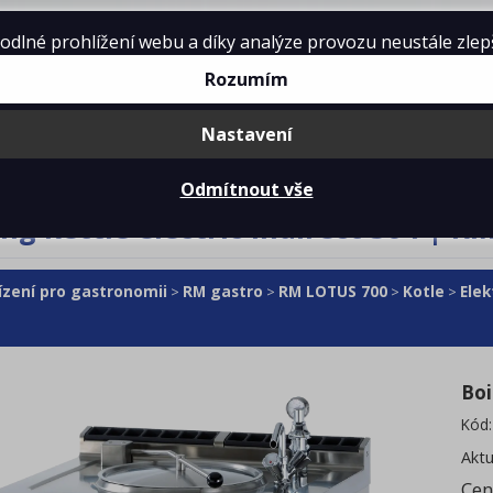
lné prohlížení webu a díky analýze provozu neustále zlepšo
Rozumím
Nastavení
mě
Projekty kuchyní
Reference
Ke 
Odmítnout vše
ing kettle electric indirect 50 l | R
ízení pro gastronomii
RM gastro
RM LOTUS 700
Kotle
Elek
>
>
>
>
Boi
Kód
Aktu
Cen