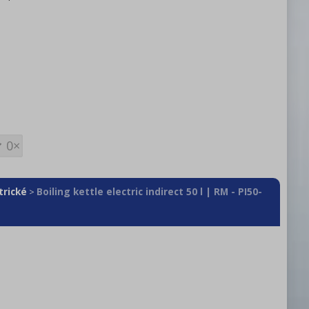
0×
trické
Boiling kettle electric indirect 50 l | RM - PI50-
>