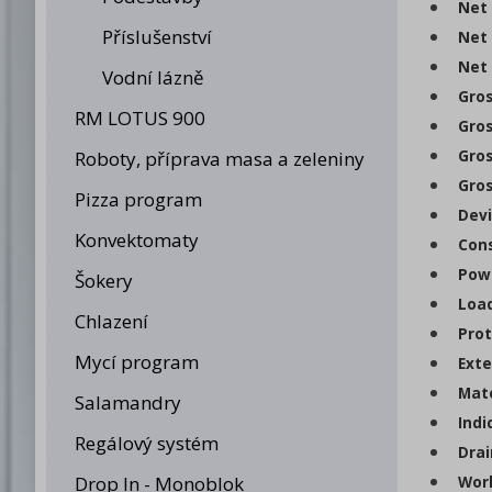
Net 
Příslušenství
Net 
Net 
Vodní lázně
Gros
RM LOTUS 900
Gros
Gros
Roboty, příprava masa a zeleniny
Gros
Pizza program
Devi
Konvektomaty
Cons
Powe
Šokery
Loa
Chlazení
Prot
Mycí program
Exte
Mate
Salamandry
Indi
Regálový systém
Drai
Drop In - Monoblok
Work