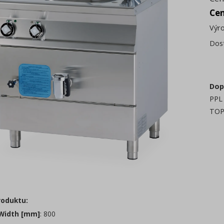
Ce
Výr
Dos
Dop
PPL 
TOP
roduktu:
Width [mm]
: 800