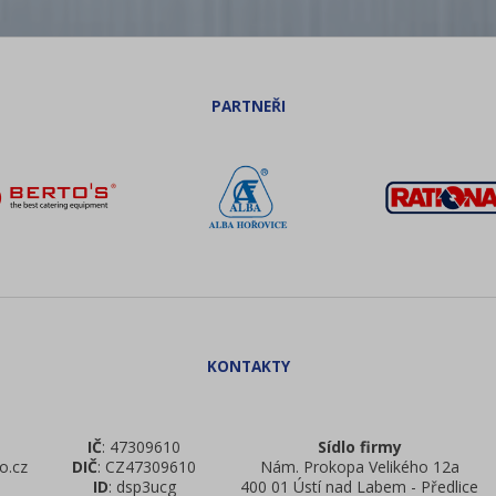
IČ
: 47309610
Sídlo firmy
o.cz
DIČ
: CZ47309610
Nám. Prokopa Velikého 12a
ID
: dsp3ucg
400 01 Ústí nad Labem - Předlice