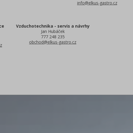
info@elkus-gastro.cz
ce
Vzduchotechnika - servis a návrhy
Jan Hubáček
777 248 235
obchod@elkus-gastro.cz
z