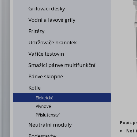
Grilovací desky
Vodní a lávové grily
Fritézy
Udržovače hranolek
Vařiče těstovin
Smažící pánve multifunkční
Pánve sklopné
Kotle
Elektrické
Plynové
Příslušenství
Popis p
Neutrální moduly
Net 
Podestavby