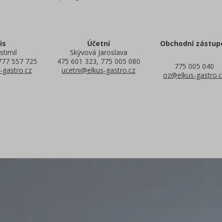
is
Účetní
Obchodní zástup
stimil
Skývová Jaroslava
777 557 725
475 601 323, 775 005 080
775 005 040
-gastro.cz
ucetni@elkus-gastro.cz
oz@elkus-gastro.c