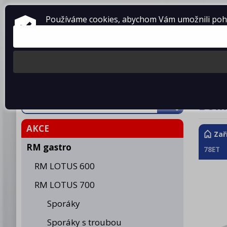
ZAŘÍZENÍ PRO GASTRONOMII
Používáme cookies, abychom Vám umožnili pohod
prodej • montáž • servis
telefon: 475 601 323
Produkty
O fir
Boil
AKCE
Zař
RM gastro
78ET
RM LOTUS 600
RM LOTUS 700
Sporáky
Sporáky s troubou