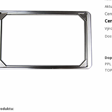
Aktu
Cen
Ce
Výr
Dos
Dop
PPL 
TOP
roduktu: