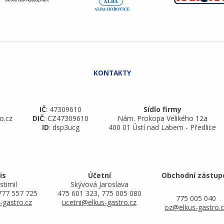
IČ
: 47309610
Sídlo firmy
o.cz
DIČ
: CZ47309610
Nám. Prokopa Velikého 12a
ID
: dsp3ucg
400 01 Ústí nad Labem - Předlice
is
Účetní
Obchodní zástup
stimil
Skývová Jaroslava
777 557 725
475 601 323, 775 005 080
775 005 040
-gastro.cz
ucetni@elkus-gastro.cz
oz@elkus-gastro.c