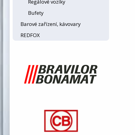
Regálové vozíky
Bufety
Barové zařízení, kávovary
REDFOX