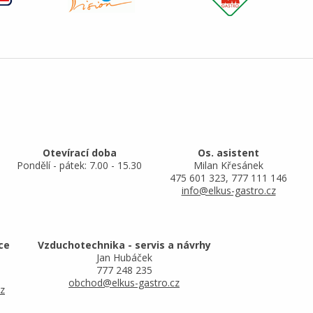
Otevírací doba
Os. asistent
Pondělí - pátek: 7.00 - 15.30
Milan Křesánek
475 601 323, 777 111 146
info@elkus-gastro.cz
ce
Vzduchotechnika - servis a návrhy
Jan Hubáček
777 248 235
obchod@elkus-gastro.cz
z