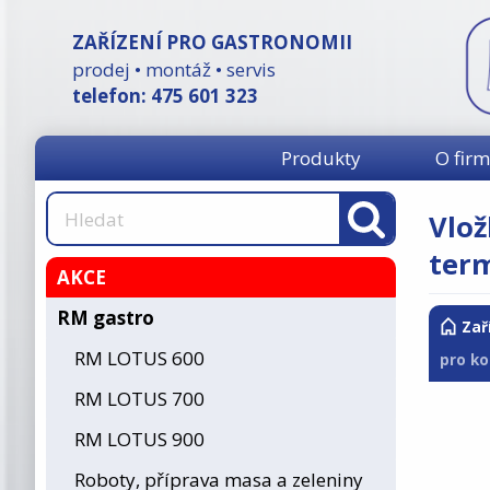
ZAŘÍZENÍ PRO GASTRONOMII
prodej • montáž • servis
telefon: 475 601 323
Produkty
O fir
Vlož
ter
AKCE
RM gastro
Zař
RM LOTUS 600
pro ko
RM LOTUS 700
RM LOTUS 900
Roboty, příprava masa a zeleniny