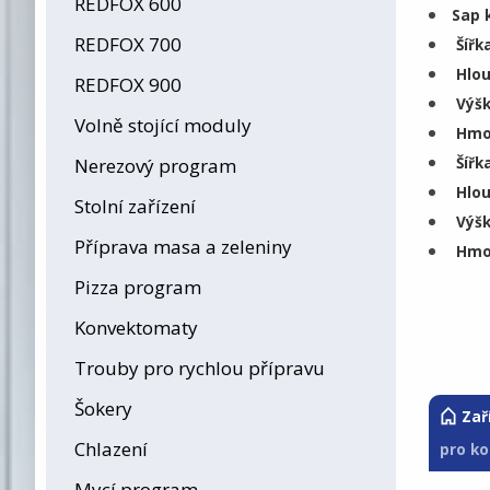
REDFOX 600
Sap 
REDFOX 700
Šířk
Hlou
REDFOX 900
Výšk
Volně stojící moduly
Hmot
Šířk
Nerezový program
Hlou
Stolní zařízení
Výšk
Příprava masa a zeleniny
Hmot
Pizza program
Konvektomaty
Trouby pro rychlou přípravu
Šokery
Zař
Chlazení
pro ko
Mycí program