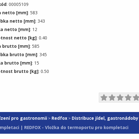
kód
: 00005109
a netto [mm]
: 583
bka netto [mm]
: 343
a netto [mm]
: 12
nost netto [kg]
: 0.40
a brutto [mm]
: 585
bka brutto [mm]
: 345
a brutto [mm]
: 15
nost brutto [kg]
: 0.50
ízení pro gastronomii
Redfox
Distribuce jídel, gastronádoby
>
>
mpletaci | REDFOX - Vložka do termoportu pro kompletaci