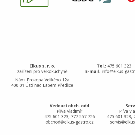
Elkus s. r. o.
Tel.:
475 601 323
zařízení pro velkokuchyně
E-mail
.: info@elkus-gastr
Nám. Prokopa Velikého 12a
400 01 Ústí nad Labem Předlice
Vedoucí obch. odd
Serv
Plíva Vladimír
Plíva Vla
475 601 323, 777 557 726
475 601 323, 
obchod@elkus-gastro.cz
servis@elkus