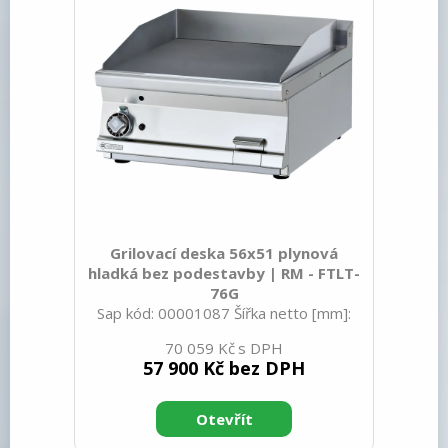
Nerez Kontrolky: chodu a nah
Grilovací deska 56x51 plynová
hladká bez podestavby | RM - FTLT-
76G
Sap kód: 00001087 Šířka netto [mm]:
600 Hloubka netto [mm]: 705 Výška
70 059 Kč
netto [mm]: 280 Hmotnost netto [kg]:
57 900 Kč bez DPH
59.00 Šířka brutto [mm]: 630 Hloubka
brutto [mm]: 770 Výška brutto [mm]:
540 Hmotnost brutto [kg]: 68.00 Typ
spotřebiče: Plynové zařízení Konstruční