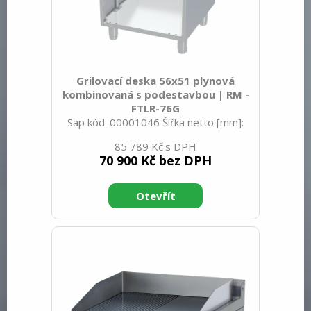
Grilovací deska 56x51 plynová
kombinovaná s podestavbou | RM -
FTLR-76G
Sap kód: 00001046 Šířka netto [mm]:
600 Hloubka netto [mm]: 705 Výška
85 789 Kč
netto [mm]: 900 Hmotnost netto [kg]:
70 900 Kč bez DPH
83.00 Šířka brutto [mm]: 630 Hloubka
brutto [mm]: 770 Výška brutto [mm]:
1110 Hmotnost brutto [kg]: 83.00 Typ
spotřebiče: Plynové zařízení Konstruční
typ zařízení: Stacionární Výkon plynový
[kW]: 10.500 Zapalování: Piezo+večný
plamen Druh připojení plynu: Zemní plyn,
propan butan Stupeň krytí ovládacích
prvků: IPX5 Vnější barva zařízení:
Nerezové Materiál: