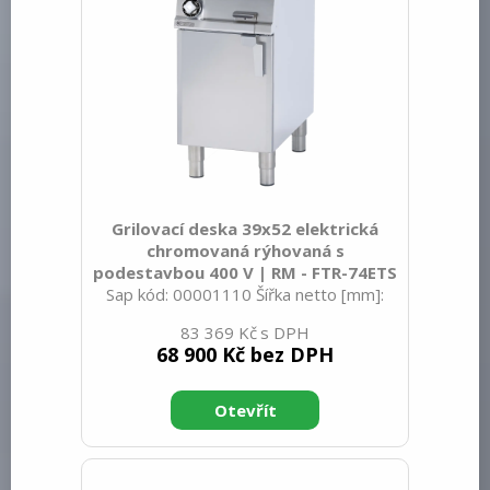
Grilovací deska 39x52 elektrická
chromovaná rýhovaná s
podestavbou 400 V | RM - FTR-74ETS
Sap kód: 00001110 Šířka netto [mm]:
400 Hloubka netto [mm]: 705 Výška
83 369 Kč
netto [mm]: 900 Hmotnost netto [kg]:
68 900 Kč bez DPH
54.00 Šířka brutto [mm]: 430 Hloubka
brutto [mm]: 770 Výška brutto [mm]:
1110 Hmotnost brutto [kg]: 64.00 Typ
spotřebiče: Elektrické zařízení
Konstruční typ zařízení: Stacionární
Příkon elektrický [kW]: 5.550 Napájení: