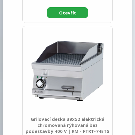
[mm]: 540 Gross Weight [kg]: 67.00
Device type: Electric unit Construction
type of device: Table top Power electric
[kW]: 7.400 Loading: 400 V / 3N - 50 Hz
Protection of controls: IPX5 Exterior
color of the device: Stainless steel
Material: Stainless steel Indicators:
operation and warm-up Worktop type:
Molded - comfortable cleaning
maintenance Worktop material: Stainl
Grilovací deska 39x52 elektrická
chromovaná rýhovaná bez
podestavby 400 V | RM - FTRT-74ETS