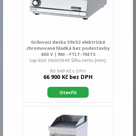
Grilovací deska 59x52 elektrická
chromovaná hladká bez podestavby
400 V | RM - FTLT-76ETS
Sap kód: 00005849 Šířka netto [mm]:
600 Hloubka netto [mm]: 705 Výška
80 949 Kč
netto [mm]: 280 Hmotnost netto [kg]:
66 900 Kč bez DPH
60.00 Šířka brutto [mm]: 630 Hloubka
brutto [mm]: 770 Výška brutto [mm]:
540 Hmotnost brutto [kg]: 67.00 Typ
spotřebiče: Elektrické zařízení
Konstruční typ zařízení: Stolní Příkon
elektrický [kW]: 7.400 Napájení: 400 V /
3N - 50 Hz Stupeň krytí ovládacích
prvků: IPX5 Vnější barva zařízení:
Nerezové Materiál: Nerez Kontrolky:
chodu a nahřátí Typ vrchní desky: