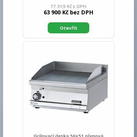
400 Hloubka netto [mm]: 705 Výška
77 319 Kč
netto [mm]: 280 Hmotnost netto [kg]:
63 900 Kč bez DPH
53.00 Šířka brutto [mm]: 430 Hloubka
brutto [mm]: 770 Výška brutto [mm]:
540 Hmotnost brutto [kg]: 63.00 Typ
spotřebiče: Plynové zařízení Konstruční
typ zařízení: Stolní Výkon plynový [kW]:
7.000 Zapalování: Piezo+večný plamen
Druh připojení plynu: Zemní plyn, propan
butan Stupeň krytí ovládacích prvků:
IPX5 Vnější barva zařízení: Nerezové
Materiál: Nerez Ko
Grilovací deska 56x51 plynová