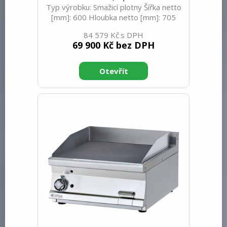
Typ výrobku: Smažicí plotny Šířka netto
[mm]: 600 Hloubka netto [mm]: 705
Výška netto [mm]: 900 Hmotnost netto
84 579 Kč
[kg]: 80.00 Šířka brutto [mm]: 630
69 900 Kč bez DPH
Hloubka brutto [mm]: 770 Výška brutto
[mm]: 1110 Hmotnost brutto [kg]: 83.00
Typ spotřebiče: Plynové zařízení
Konstruční typ zařízení: Stacionární
Výkon plynový [kW]: 10.500 Zapalování:
Piezo+večný plamen Druh připojení
plynu: Zemní plyn, propan butan Stupeň
krytí ovládacích prvků: IPX5 Materiál:
Nerez Kontrolky: chodu a na