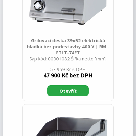
Bufety, drop-in, vitríny, výdejní vany a
vodní lázně
RM
Redfox
Grilovací deska 39x52 elektrická
REDFOX 600
hladká bez podestavby 400 V | RM -
FTLT-74ET
REDFOX 700
Sap kód: 00001082 Šířka netto [mm]:
400 Hloubka netto [mm]: 705 Výška
REDFOX 900
57 959 Kč
netto [mm]: 280 Hmotnost netto [kg]:
47 900 Kč bez DPH
Volně stojící moduly
50.00 Šířka brutto [mm]: 430 Hloubka
brutto [mm]: 770 Výška brutto [mm]:
Nerezový program
540 Hmotnost brutto [kg]: 58.00 Typ
spotřebiče: Elektrické zařízení
Stolní zařízení
Konstruční typ zařízení: Stolní Příkon
elektrický [kW]: 5.550 Napájení: 400 V /
Příprava masa a zeleniny
3N - 50 Hz Stupeň krytí ovládacích
prvků: IPX5 Vnější barva zařízení:
Pizza program
Nerezové Materiál: Nerez Kontrolky:
chodu a nahřátí Typ vrchní desky:
Konvektomaty