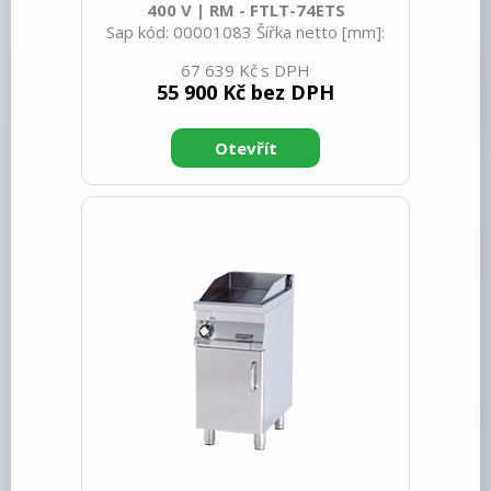
400 V | RM - FTLT-74ETS
Sap kód: 00001083 Šířka netto [mm]:
400 Hloubka netto [mm]: 705 Výška
67 639 Kč
netto [mm]: 280 Hmotnost netto [kg]:
55 900 Kč bez DPH
55.00 Šířka brutto [mm]: 430 Hloubka
brutto [mm]: 770 Výška brutto [mm]:
540 Hmotnost brutto [kg]: 58.00 Typ
spotřebiče: Elektrické zařízení
Konstruční typ zařízení: Stolní Příkon
elektrický [kW]: 5.550 Napájení: 400 V /
3N - 50 Hz Stupeň krytí ovládacích
prvků: IPX5 Vnější barva zařízení:
Nerezové Materiál: Nerez Kontrolky:
chodu a nahřátí Typ vrchní desky: