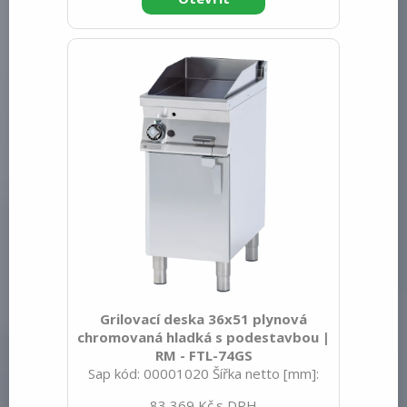
spotřebiče: Elektrické zařízení
Konstruční typ zařízení: Stacionární
Příkon elektrický [kW]: 7.400 Napájení:
400 V / 3N - 50 Hz Stupeň krytí
ovládacích prvků: IPX5 Vnější barva
zařízení: Nerezové Materiál: Nerez
Kontrolky: chodu a nahřátí Typ vrchní
Grilovací deska 36x51 plynová
chromovaná hladká s podestavbou |
RM - FTL-74GS
Sap kód: 00001020 Šířka netto [mm]:
400 Hloubka netto [mm]: 705 Výška
83 369 Kč