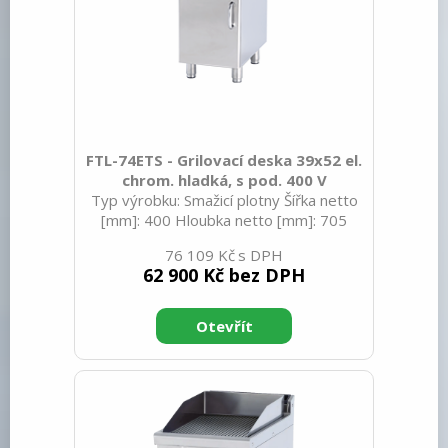
FTL-74ETS - Grilovací deska 39x52 el.
chrom. hladká, s pod. 400 V
Typ výrobku: Smažicí plotny Šířka netto
[mm]: 400 Hloubka netto [mm]: 705
Výška netto [mm]: 900 Hmotnost netto
76 109 Kč
[kg]: 54.00 Šířka brutto [mm]: 430
62 900 Kč bez DPH
Hloubka brutto [mm]: 770 Výška brutto
[mm]: 1110 Hmotnost brutto [kg]: 64.00
Typ spotřebiče: Elektrické zařízení
Konstruční typ zařízení: Stacionární
Příkon elektrický [kW]: 5.550 Napájení:
400 V / 3N - 50 Hz Stupeň krytí
ovládacích prvků: IPX5 Materiál: Nerez
Kontrolky: chodu a nahřátí Typ vrchní
desky: Prolisovaná - komf