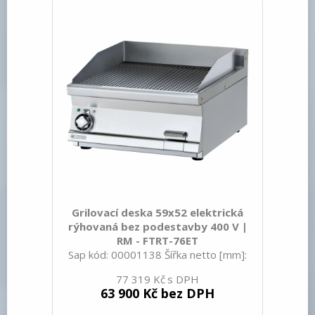
[kW]: 7.000 Zapalování: Piezo+večný
plamen Druh připojení plynu: Zemní plyn,
propan butan Stupeň krytí ovládacích
prvků: IPX5 Vnější barva zařízení:
Nerezové Materiál: N
Grilovací deska 59x52 elektrická
rýhovaná bez podestavby 400 V |
RM - FTRT-76ET
Sap kód: 00001138 Šířka netto [mm]:
600 Hloubka netto [mm]: 705 Výška
77 319 Kč
netto [mm]: 280 Hmotnost netto [kg]:
63 900 Kč bez DPH
60.00 Šířka brutto [mm]: 630 Hloubka
brutto [mm]: 770 Výška brutto [mm]: