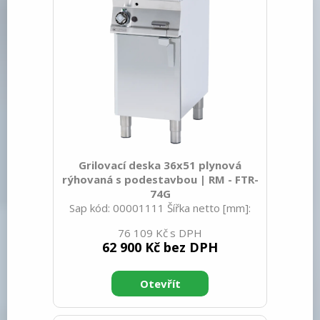
Grilovací deska 36x51 plynová
rýhovaná s podestavbou | RM - FTR-
74G
Sap kód: 00001111 Šířka netto [mm]:
400 Hloubka netto [mm]: 705 Výška
76 109 Kč
netto [mm]: 900 Hmotnost netto [kg]:
62 900 Kč bez DPH
60.00 Šířka brutto [mm]: 430 Hloubka
brutto [mm]: 770 Výška brutto [mm]:
1110 Hmotnost brutto [kg]: 69.00 Typ
spotřebiče: Plynové zařízení Konstruční
typ zařízení: Stacionární Výkon plynový