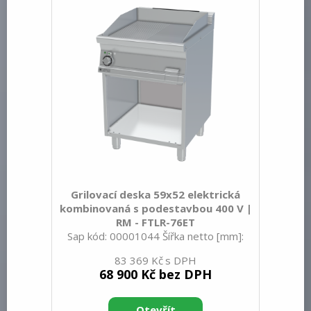
400 V / 3N - 50 Hz Stupeň krytí
ovládacích prvků: IPX5 Vnější barva
zařízení: Nerezové Materiál: Nerez
Kontrolky: chodu a nahřátí Typ vrchní
Grilovací deska 59x52 elektrická
kombinovaná s podestavbou 400 V |
RM - FTLR-76ET
Sap kód: 00001044 Šířka netto [mm]:
600 Hloubka netto [mm]: 705 Výška
83 369 Kč
netto [mm]: 900 Hmotnost netto [kg]:
68 900 Kč bez DPH
72.00 Šířka brutto [mm]: 630 Hloubka
brutto [mm]: 770 Výška brutto [mm]:
1110 Hmotnost brutto [kg]: 78.00 Typ