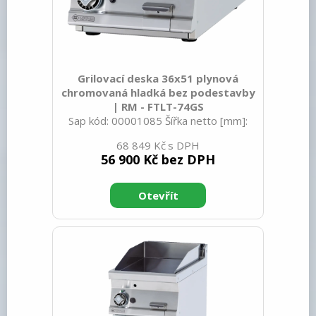
Grilovací deska 36x51 plynová
chromovaná hladká bez podestavby
| RM - FTLT-74GS
Sap kód: 00001085 Šířka netto [mm]:
400 Hloubka netto [mm]: 705 Výška
68 849 Kč
netto [mm]: 280 Hmotnost netto [kg]:
56 900 Kč bez DPH
57.00 Šířka brutto [mm]: 430 Hloubka
brutto [mm]: 770 Výška brutto [mm]:
540 Hmotnost brutto [kg]: 63.00 Typ
spotřebiče: Plynové zařízení Konstruční
typ zařízení: Stolní Výkon plynový [kW]:
7.000 Zapalování: Piezo+večný plamen
Druh připojení plynu: Zemní plyn, propan
butan Stupeň krytí ovládacích prvků:
IPX5 Vnější barva zařízení: Nerezové
Materiál: Nerez Ko