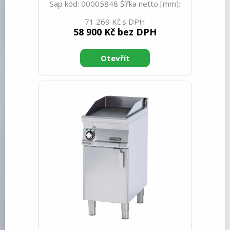
Sap kód: 00005848 Šířka netto [mm]:
400 Hloubka netto [mm]: 705 Výška
71 269 Kč
netto [mm]: 280 Hmotnost netto [kg]:
58 900 Kč bez DPH
50.00 Šířka brutto [mm]: 430 Hloubka
brutto [mm]: 770 Výška brutto [mm]:
540 Hmotnost brutto [kg]: 58.00 Typ
spotřebiče: Elektrické zařízení
Konstruční typ zařízení: Stolní Příkon
elektrický [kW]: 5.550 Napájení: 400 V /
3N - 50 Hz Stupeň krytí ovládacích
prvků: IPX5 Vnější barva zařízení:
Nerezové Materiál: Nerez Kontrolky:
chodu a nahřátí Typ vrchní desky: