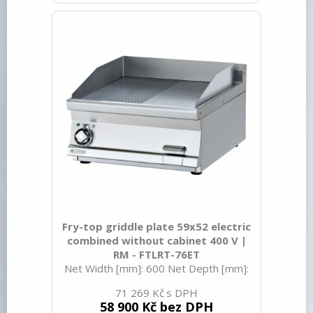
typ zařízení: Stolní Výkon plynový [kW]:
10.500 Zapalování: Piezo+večný plamen
Druh připojení plynu: Zemní plyn, propan
butan Stupeň krytí ovládacích prvků:
IPX5 Vnější barva zařízení: Nerezové
Materiál: Nerez K
Fry-top griddle plate 59x52 electric
combined without cabinet 400 V |
RM - FTLRT-76ET
Net Width [mm]: 600 Net Depth [mm]:
705 Net Height [mm]: 280 Net Weight
71 269 Kč
[kg]: 63.00 Gross Width [mm]: 630
58 900 Kč bez DPH
Gross depth [mm]: 770 Gross Height