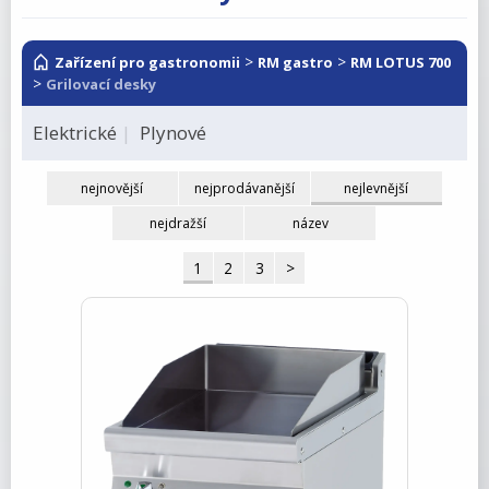
RM LOTUS 600
RM LOTUS 700
>
>
Zařízení pro gastronomii
RM gastro
RM LOTUS 700
>
Grilovací desky
RM LOTUS 900
Elektrické
Plynové
Roboty, příprava masa a zeleniny
Pizza program
nejnovější
nejprodávanější
nejlevnější
Konvektomaty
nejdražší
název
Šokery
1
2
3
>
Chlazení
Mycí program
Salamandry
Regálový systém
Drop In - Monoblok