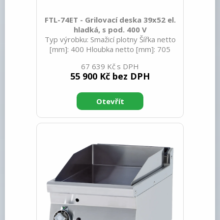
FTL-74ET - Grilovací deska 39x52 el.
hladká, s pod. 400 V
Typ výrobku: Smažicí plotny Šířka netto
[mm]: 400 Hloubka netto [mm]: 705
Výška netto [mm]: 900 Hmotnost netto
67 639 Kč
[kg]: 54.00 Šířka brutto [mm]: 430
55 900 Kč bez DPH
Hloubka brutto [mm]: 770 Výška brutto
[mm]: 1110 Hmotnost brutto [kg]: 64.00
Typ spotřebiče: Elektrické zařízení
Konstruční typ zařízení: Stacionární
Příkon elektrický [kW]: 5.550 Napájení:
400 V / 3N - 50 Hz Stupeň krytí
ovládacích prvků: IPX5 Materiál: Nerez
Kontrolky: chodu a nahřátí Typ vrchní
desky: Prolisovaná - komf