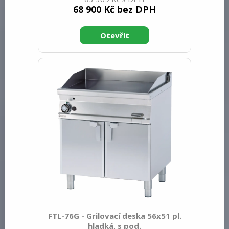
netto [mm]: 900 Hmotnost netto [kg]:
68 900 Kč bez DPH
60.00 Šířka brutto [mm]: 430 Hloubka
brutto [mm]: 770 Výška brutto [mm]:
1110 Hmotnost brutto [kg]: 69.00 Typ
spotřebiče: Plynové zařízení Konstruční
typ zařízení: Stacionární Výkon plynový
[kW]: 7.000 Zapalování: Piezo+večný
plamen Druh připojení plynu: Zemní plyn,
propan butan Stupeň krytí ovládacích
prvků: IPX5 Vnější barva zařízení:
Nerezové Materiál: N
FTL-76G - Grilovací deska 56x51 pl.
hladká, s pod.