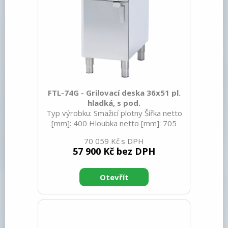
FTL-74G - Grilovací deska 36x51 pl.
hladká, s pod.
Typ výrobku: Smažicí plotny Šířka netto
[mm]: 400 Hloubka netto [mm]: 705
Výška netto [mm]: 900 Hmotnost netto
70 059 Kč
[kg]: 60.00 Šířka brutto [mm]: 430
57 900 Kč bez DPH
Hloubka brutto [mm]: 770 Výška brutto
[mm]: 1110 Hmotnost brutto [kg]: 69.00
Typ spotřebiče: Plynové zařízení
Konstruční typ zařízení: Stacionární
Výkon plynový [kW]: 7.000 Zapalování:
Piezo+večný plamen Druh připojení
plynu: Zemní plyn, propan butan Stupeň
krytí ovládacích prvků: IPX5 Materiál: