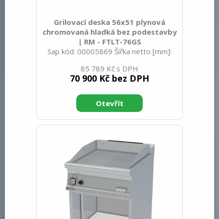
Grilovací deska 56x51 plynová
chromovaná hladká bez podestavby
| RM - FTLT-76GS
Sap kód: 00005869 Šířka netto [mm]:
600 Hloubka netto [mm]: 705 Výška
85 789 Kč
netto [mm]: 280 Hmotnost netto [kg]:
70 900 Kč bez DPH
62.00 Šířka brutto [mm]: 630 Hloubka
brutto [mm]: 770 Výška brutto [mm]:
540 Hmotnost brutto [kg]: 68.00 Typ
spotřebiče: Plynové zařízení Konstruční
typ zařízení: Stolní Výkon plynový [kW]:
10.500 Zapalování: Piezo+večný plamen
Druh připojení plynu: Zemní plyn, propan
butan Stupeň krytí ovládacích prvků:
IPX5 Vnější barva zařízení: Nerezové
Materiál: Nerez K