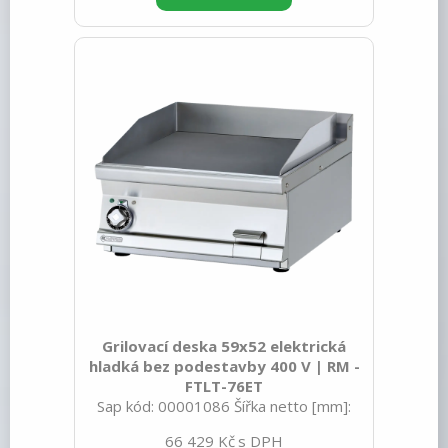
spotřebiče: Plynové zařízení Konstruční
typ zařízení: Stolní Výkon plynový [kW]:
7.000 Zapalování: Piezo+večný plamen
Druh připojení plynu: Zemní plyn, propan
butan Stupeň krytí ovládacích prvků:
IPX5 Vnější barva zařízení: Nerezové
Materiál: Nerez Ko
Grilovací deska 59x52 elektrická
hladká bez podestavby 400 V | RM -
FTLT-76ET
Sap kód: 00001086 Šířka netto [mm]:
600 Hloubka netto [mm]: 705 Výška
66 429 Kč
netto [mm]: 280 Hmotnost netto [kg]: