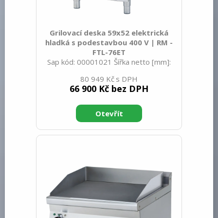
Grilovací deska 59x52 elektrická
hladká s podestavbou 400 V | RM -
FTL-76ET
Sap kód: 00001021 Šířka netto [mm]:
600 Hloubka netto [mm]: 705 Výška
80 949 Kč
netto [mm]: 900 Hmotnost netto [kg]:
66 900 Kč bez DPH
72.00 Šířka brutto [mm]: 630 Hloubka
brutto [mm]: 770 Výška brutto [mm]:
1110 Hmotnost brutto [kg]: 78.00 Typ
spotřebiče: Elektrické zařízení
Konstruční typ zařízení: Stacionární
Příkon elektrický [kW]: 7.400 Napájení:
400 V / 3N - 50 Hz Stupeň krytí
ovládacích prvků: IPX5 Vnější barva
zařízení: Nerezové Materiál: Nerez
Kontrolky: chodu a nahřátí Typ vrchní