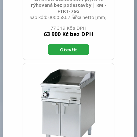
rýhovaná bez podestavby | RM -
FTRT-76G
Sap kód: 00005867 Šířka netto [mm]:
600 Hloubka netto [mm]: 705 Výška
77 319 Kč
netto [mm]: 280 Hmotnost netto [kg]:
63 900 Kč bez DPH
58.00 Šířka brutto [mm]: 630 Hloubka
brutto [mm]: 770 Výška brutto [mm]:
540 Hmotnost brutto [kg]: 68.00 Typ
spotřebiče: Plynové zařízení Konstruční
typ zařízení: Stolní Výkon plynový [kW]:
10.500 Zapalování: Piezo+večný plamen
Druh připojení plynu: Zemní plyn, propan
butan Stupeň krytí ovládacích prvků:
IPX5 Vnější barva zařízení: Nerezové
Materiál: Nerez K