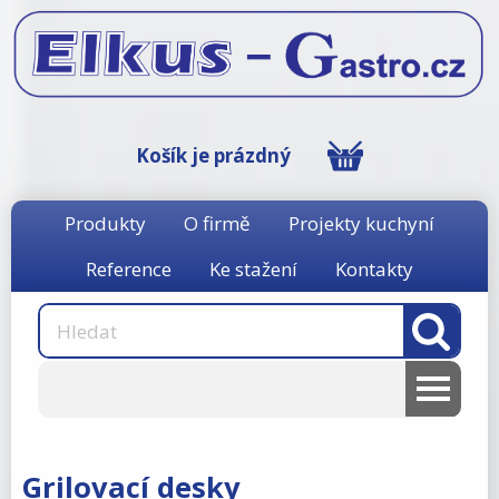
Košík je prázdný
Produkty
O firmě
Projekty kuchyní
Reference
Ke stažení
Kontakty
AKCE
RM gastro
Grilovací desky