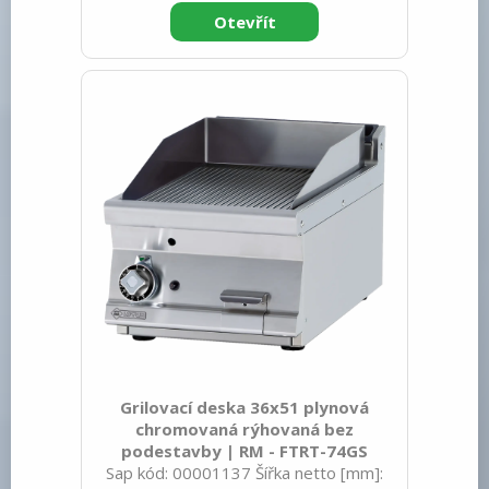
540 Hmotnost brutto [kg]: 67.00 Typ
spotřebiče: Elektrické zařízení
Konstruční typ zařízení: Stolní Příkon
elektrický [kW]: 7.400 Napájení: 400 V /
3N - 50 Hz Stupeň krytí ovládacích
prvků: IPX5 Vnější barva zařízení:
Nerezové Materiál: Nerez Kontrolky:
chodu a nahřátí Typ vrchní desky:
Grilovací deska 36x51 plynová
chromovaná rýhovaná bez
podestavby | RM - FTRT-74GS
Sap kód: 00001137 Šířka netto [mm]: