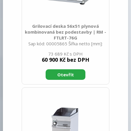
Grilovací deska 56x51 plynová
kombinovaná bez podestavby | RM -
FTLRT-76G
Sap kód: 00005865 Šířka netto [mm]:
600 Hloubka netto [mm]: 705 Výška
73 689 Kč
netto [mm]: 280 Hmotnost netto [kg]:
60 900 Kč bez DPH
60.00 Šířka brutto [mm]: 630 Hloubka
brutto [mm]: 770 Výška brutto [mm]:
540 Hmotnost brutto [kg]: 68.00 Typ
spotřebiče: Plynové zařízení Konstruční
typ zařízení: Stolní Výkon plynový [kW]:
10.500 Zapalování: Piezo+večný plamen
Druh připojení plynu: Zemní plyn, propan
butan Stupeň krytí ovládacích prvků:
IPX5 Vnější barva zařízení: Nerezové
Materiál: Nerez K