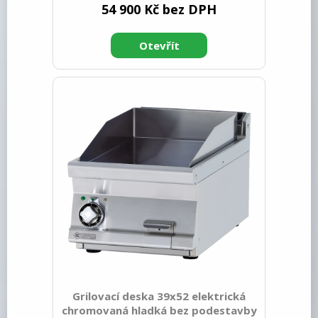
54 900 Kč bez DPH
64.00 Šířka brutto [mm]: 630 Hloubka
brutto [mm]: 770 Výška brutto [mm]:
540 Hmotnost brutto [kg]: 67.00 Typ
spotřebiče: Elektrické zařízení
Konstruční typ zařízení: Stolní Příkon
elektrický [kW]: 7.400 Napájení: 400 V /
3N - 50 Hz Stupeň krytí ovládacích
prvků: IPX5 Vnější barva zařízení:
Nerezové Materiál: Nerez Kontrolky:
chodu a nahřátí Typ vrchní desky:
Grilovací deska 39x52 elektrická
chromovaná hladká bez podestavby