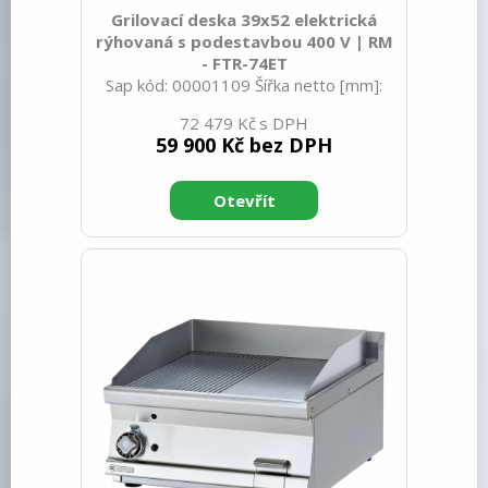
Grilovací deska 39x52 elektrická
rýhovaná s podestavbou 400 V | RM
- FTR-74ET
Sap kód: 00001109 Šířka netto [mm]:
400 Hloubka netto [mm]: 705 Výška
72 479 Kč
netto [mm]: 900 Hmotnost netto [kg]:
59 900 Kč bez DPH
54.00 Šířka brutto [mm]: 430 Hloubka
brutto [mm]: 770 Výška brutto [mm]:
1110 Hmotnost brutto [kg]: 64.00 Typ
spotřebiče: Elektrické zařízení
Konstruční typ zařízení: Stacionární
Příkon elektrický [kW]: 5.550 Napájení:
400 V / 3N - 50 Hz Stupeň krytí
ovládacích prvků: IPX5 Vnější barva
zařízení: Nerezové Materiál: Nerez
Kontrolky: chodu a nahřátí Typ vrchní