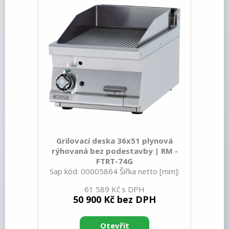
prvků: IPX5 Vnější barva zařízení:
Nerezové Materiál: Nerez Kontrolky:
chodu a nahřátí Typ vrchní desky:
Grilovací deska 36x51 plynová
rýhovaná bez podestavby | RM -
FTRT-74G
Sap kód: 00005864 Šířka netto [mm]:
400 Hloubka netto [mm]: 705 Výška
61 589 Kč
netto [mm]: 280 Hmotnost netto [kg]:
50 900 Kč bez DPH
58.00 Šířka brutto [mm]: 430 Hloubka
brutto [mm]: 770 Výška brutto [mm]:
540 Hmotnost brutto [kg]: 63.00 Typ