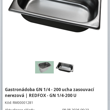
Bufety, drop-in, vitríny, výdejní vany a
vodní lázně
RM
Redfox
REDFOX 600
REDFOX 700
REDFOX 900
Volně stojící moduly
Nerezový program
Stolní zařízení
Gastronádoba GN 1/4 - 200 ucha zasouvací
Příprava masa a zeleniny
nerezová | REDFOX - GN 1/4-200 U
Pizza program
Kód:
RM00001281
Konvektomaty
Aktualizace skladu
08.08.2026 00:23