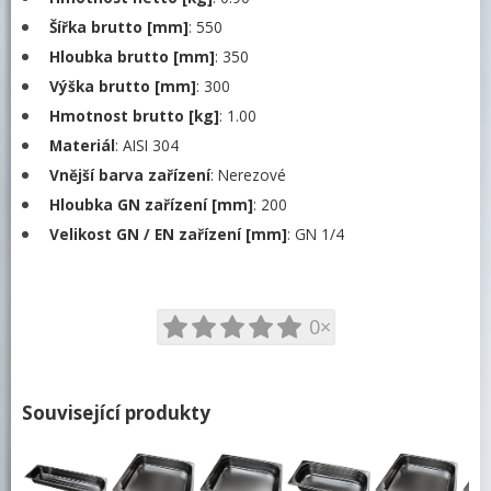
Víka
Šířka brutto [mm]
: 550
Dělicí lišty a falešná dna
Hloubka brutto [mm]
: 350
Polypropylenové
Výška brutto [mm]
: 300
Rošty nerezové na knedlíky, plastové na
Hmotnost brutto [kg]
: 1.00
příbory
Materiál
: AISI 304
Hrnce, kastroly a rendlíky
Vnější barva zařízení
: Nerezové
Termoporty
Hloubka GN zařízení [mm]
: 200
Velikost GN / EN zařízení [mm]
: GN 1/4
Servírovací vozíky
Podnosy
0×
Regálové vozíky
Bufety
Barové zařízení, kávovary
Související produkty
REDFOX