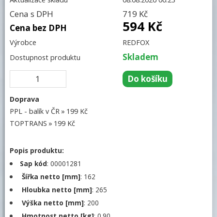
Cena s DPH
719 Kč
Trouby pro rychlou přípravu
594 Kč
Cena bez DPH
Šokery
Výrobce
REDFOX
Chlazení
Skladem
Dostupnost produktu
Mycí program
Změkčovače
Doprava
Distribuce jídel, gastronádoby
PPL - balík v ČR
199 Kč
Vodní lázně
TOPTRANS
199 Kč
Ohřívače talířů
Popis produktu:
Gastronádoby
Sap kód
: 00001281
Zmrzlinové
Šířka netto [mm]
: 162
Plné
Hloubka netto [mm]
: 265
Smaltované
Výška netto [mm]
: 200
Děrované
Hmotnost netto [kg]
: 0.90