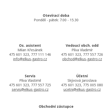
Otevírací doba
Pondělí - pátek: 7.00 - 15.30
Os. asistent
Vedoucí obch. odd
Milan Křesánek
Plíva Vladimír
475 601 323, 777 111 146
475 601 323, 777 557 726
info@elkus-gastro.cz
obchod@elkus-gastro.cz
Servis
Účetní
Plíva Vlastimil
Skývová Jaroslava
475 601 323, 777 557 725
475 601 323, 775 005 080
servis@elkus-gastro.cz
ucetni@elkus-gastro.cz
Obchodní zástupce