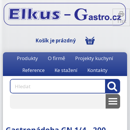
Tisk
Košík je prázdný
Produkty
O firmě
Projekty kuchyní
Reference
Ke stažení
Kontakty
AKCE
RM gastro
Gastronádoba GN 1/4 - 200