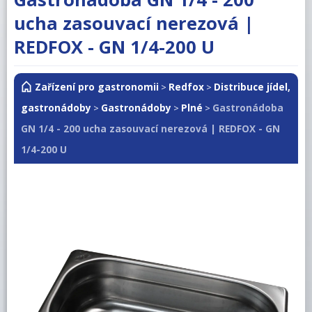
RM LOTUS 600
ucha zasouvací nerezová |
RM LOTUS 700
REDFOX - GN 1/4-200 U
RM LOTUS 900
Zařízení pro gastronomii
Redfox
Distribuce jídel,
>
>
Roboty, příprava masa a zeleniny
gastronádoby
Gastronádoby
Plné
Gastronádoba
>
>
>
Pizza program
GN 1/4 - 200 ucha zasouvací nerezová | REDFOX - GN
Konvektomaty
1/4-200 U
Šokery
Chlazení
Mycí program
Salamandry
Regálový systém
Drop In - Monoblok