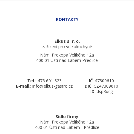
Elkus s. r. o.
zařízení pro velkokuchyně
Nám. Prokopa Velikého 12a
400 01 Ústí nad Labem Předlice
Tel.:
475 601 323
IČ
: 47309610
E-mail
.: info@elkus-gastro.cz
DIČ
: CZ47309610
ID
: dsp3ucg
Sídlo firmy
Nám. Prokopa Velikého 12a
400 01 Ústí nad Labem - Předlice